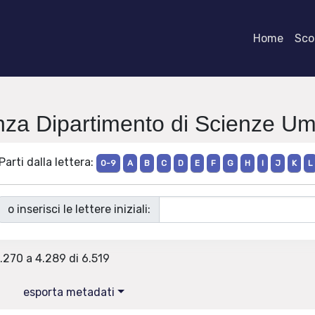
Home
Scor
enza Dipartimento di Scienze Um
Parti dalla lettera:
0-9
A
B
C
D
E
F
G
H
I
J
K
L
o inserisci le lettere iniziali:
4.270 a 4.289 di 6.519
esporta metadati