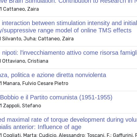
ve Brain Stimulation: Contribution to Research in 
 Cattaneo, Zaira
 interaction between stimulation intensity and initia
ory/suppressive range model of online TMS effects
 Silvanto, Juha; Cattaneo, Zaira
nipoti: l’invecchiamento attivo come risorsa famiglia
 Ottaviano, Cristiana
za, politica e azione diretta nonviolenta
 Manara, Fulvio Cesare Pietro
Bobbio e il Partito comunista (1951-1955)
 Zappoli, Stefano
d maximal rate of torque development during volunt
ialis anterior: Influence of age
ogliati, Marta; Cudicio, Alessandro; Toscani, F.; Gaffurini, P.;