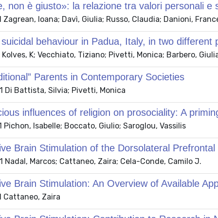
 non è giusto»: la relazione tra valori personali e s
Zagrean, Ioana; Davì, Giulia; Russo, Claudia; Danioni, Franc
 suicidal behaviour in Padua, Italy, in two differ
Kolves, K; Vecchiato, Tiziano; Pivetti, Monica; Barbero, Giuli
itional” Parents in Contemporary Societies
Di Battista, Silvia; Pivetti, Monica
ous influences of religion on prosociality: A primin
Pichon, Isabelle; Boccato, Giulio; Saroglou, Vassilis
ve Brain Stimulation of the Dorsolateral Prefrontal
 Nadal, Marcos; Cattaneo, Zaira; Cela-Conde, Camilo J.
ve Brain Stimulation: An Overview of Available Ap
 Cattaneo, Zaira