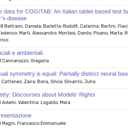
 data for COGITAB: An Italian tablet-based test bat
’s disease
Beltrami, Daniela; Barletta-Rodolfi, Caterina; Bertini, Flavi
Federico; Marti, Alessandro; Montesi, Danilo; Pisano, Marta; R
rico
iali e ambientali
 Cannarozzo, Gregoria
isual symmetry is equal: Partially distinct neural ba
Cattaneo, Zaira; Bona, Silvia; Silvanto, Juha
etty: Discourses about Models' Rights
 Adami, Valentina; Logaldo, Mara
resentazione
1 Magni, Francesco Emmanuele