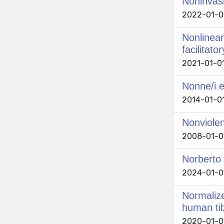
Noninvasi
2022-01-01
Nonlinear
facilitat
2021-01-01
Nonne/i e 
2014-01-01
Nonviolen
2008-01-01
Norberto 
2024-01-01
Normalize
human tib
2020-01-01 C