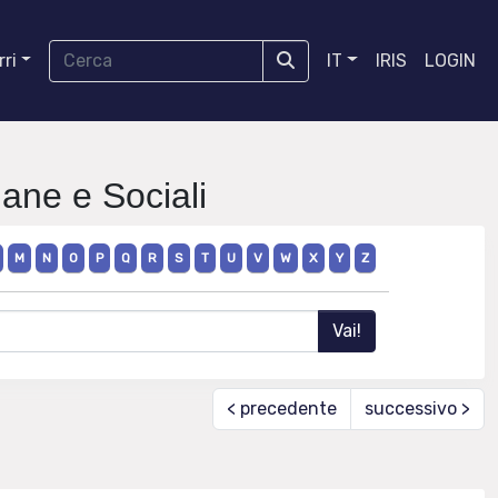
ri
IT
IRIS
LOGIN
ane e Sociali
M
N
O
P
Q
R
S
T
U
V
W
X
Y
Z
< precedente
successivo >