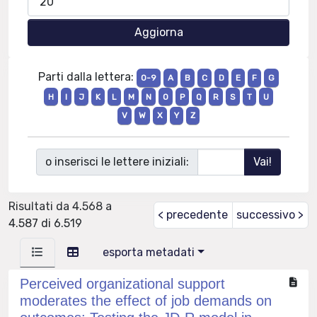
Parti dalla lettera:
0-9
A
B
C
D
E
F
G
H
I
J
K
L
M
N
O
P
Q
R
S
T
U
V
W
X
Y
Z
o inserisci le lettere iniziali:
Risultati da 4.568 a
< precedente
successivo >
4.587 di 6.519
esporta metadati
Perceived organizational support
moderates the effect of job demands on