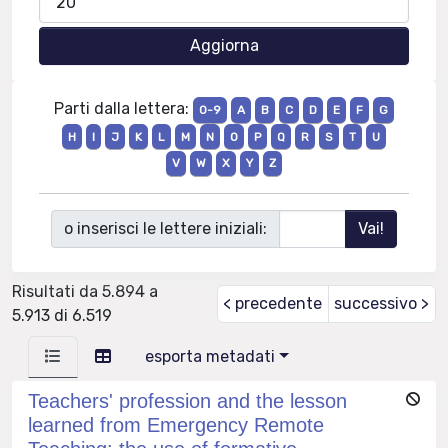
Parti dalla lettera:
0-9
A
B
C
D
E
F
G
H
I
J
K
L
M
N
O
P
Q
R
S
T
U
V
W
X
Y
Z
o inserisci le lettere iniziali:
Risultati da 5.894 a
< precedente
successivo >
5.913 di 6.519
esporta metadati
Teachers' profession and the lesson
learned from Emergency Remote