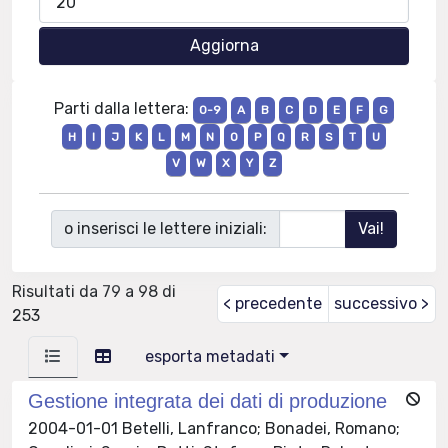
Parti dalla lettera:
0-9
A
B
C
D
E
F
G
H
I
J
K
L
M
N
O
P
Q
R
S
T
U
V
W
X
Y
Z
o inserisci le lettere iniziali:
Risultati da 79 a 98 di
< precedente
successivo >
253
esporta metadati
Gestione integrata dei dati di produzione
2004-01-01 Betelli, Lanfranco; Bonadei, Romano;