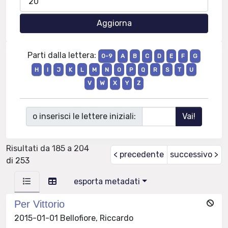
Parti dalla lettera:
0-9
A
B
C
D
E
F
G
H
I
J
K
L
M
N
O
P
Q
R
S
T
U
V
W
X
Y
Z
o inserisci le lettere iniziali:
Risultati da 185 a 204
< precedente
successivo >
di 253
esporta metadati
Per Vittorio
2015-01-01 Bellofiore, Riccardo