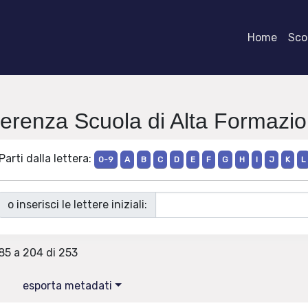
Home
Scor
fferenza Scuola di Alta Formazi
Parti dalla lettera:
0-9
A
B
C
D
E
F
G
H
I
J
K
L
o inserisci le lettere iniziali:
185 a 204 di 253
esporta metadati