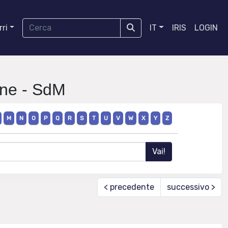
ri
IT
IRIS
LOGIN
one - SdM
M
N
O
P
Q
R
S
T
U
V
W
X
Y
Z
< precedente
successivo >