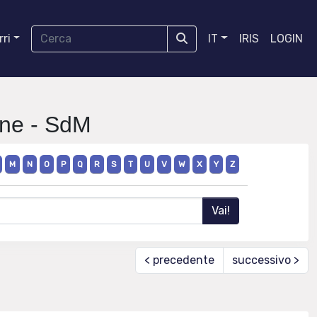
ri
IT
IRIS
LOGIN
one - SdM
M
N
O
P
Q
R
S
T
U
V
W
X
Y
Z
< precedente
successivo >