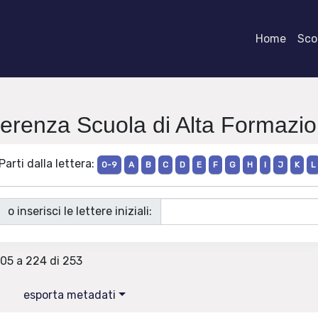
Home
Scor
fferenza Scuola di Alta Formazi
Parti dalla lettera:
0-9
A
B
C
D
E
F
G
H
I
J
K
L
o inserisci le lettere iniziali:
205 a 224 di 253
esporta metadati