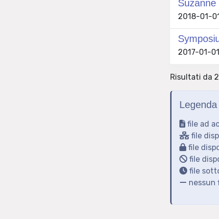
Suzanne d
2018-01-01 
Symposiu
2017-01-01 
Risultati da 
Legenda 
file ad a
file dis
file disp
file disp
file sot
nessun f