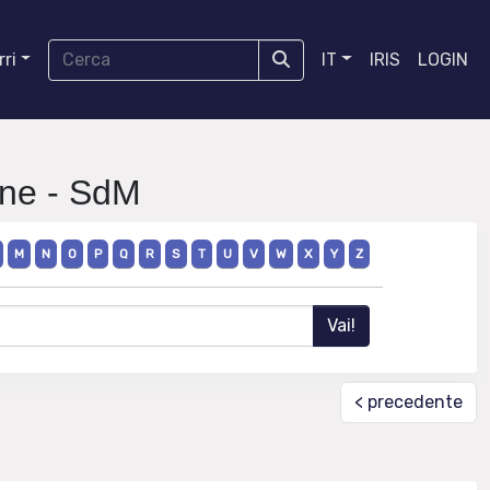
ri
IT
IRIS
LOGIN
one - SdM
M
N
O
P
Q
R
S
T
U
V
W
X
Y
Z
< precedente