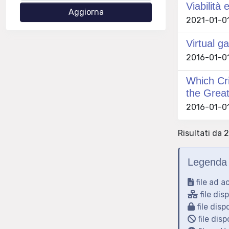
Viabilità 
2021-01-01
Virtual ga
2016-01-01 
Which Cri
the Grea
2016-01-01 
Risultati da 
Legenda 
file ad a
file dis
file disp
file disp