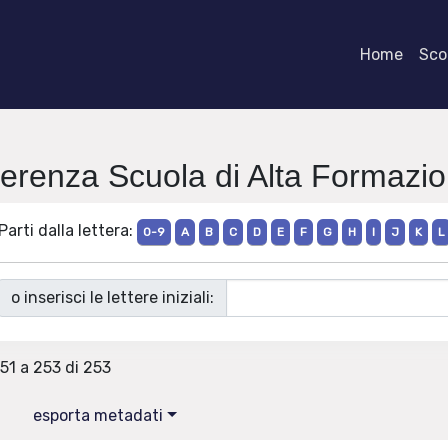
Home
Scor
fferenza Scuola di Alta Formazi
Parti dalla lettera:
0-9
A
B
C
D
E
F
G
H
I
J
K
L
o inserisci le lettere iniziali:
251 a 253 di 253
esporta metadati