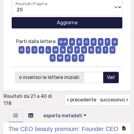
Risultati/Pagina
Parti dalla lettera:
0-9
A
B
C
D
E
F
G
H
I
J
K
L
M
N
O
P
Q
R
S
T
U
V
W
X
Y
Z
o inserisci le lettere iniziali:
Risultati da 21 a 40 di
< precedente
successivo >
178
esporta metadati
The CEO beauty premium: Founder CEO