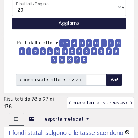
Risultati/Pagina
Parti dalla lettera:
0-9
A
B
C
D
E
F
G
H
I
J
K
L
M
N
O
P
Q
R
S
T
U
V
W
X
Y
Z
o inserisci le lettere iniziali:
Risultati da 78 a 97 di
< precedente
successivo >
178
esporta metadati
I fondi statali salgono e le tasse scendono.