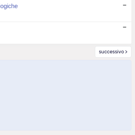
)logiche
successivo >