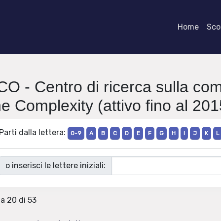
Home
Scor
.CO - Centro di ricerca sulla co
he Complexity (attivo fino al 201
Parti dalla lettera:
0-9
A
B
C
D
E
F
G
H
I
J
K
L
o inserisci le lettere iniziali:
 a 20 di 53