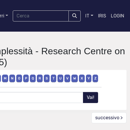
ri
IT
IRIS
LOGIN
mplessità - Research Centre on
5)
M
N
O
P
Q
R
S
T
U
V
W
X
Y
Z
successivo >