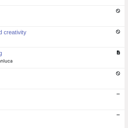
 creativity
g
anluca