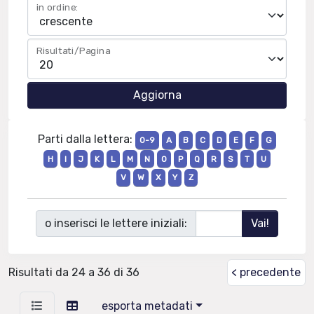
in ordine:
Risultati/Pagina
Parti dalla lettera:
0-9
A
B
C
D
E
F
G
H
I
J
K
L
M
N
O
P
Q
R
S
T
U
V
W
X
Y
Z
o inserisci le lettere iniziali:
Risultati da 24 a 36 di 36
< precedente
esporta metadati