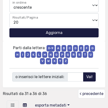
in ordine:
Risultati/Pagina
Parti dalla lettera:
0-9
A
B
C
D
E
F
G
H
I
J
K
L
M
N
O
P
Q
R
S
T
U
V
W
X
Y
Z
o inserisci le lettere iniziali:
Risultati da 31 a 36 di 36
< precedente
esporta metadati