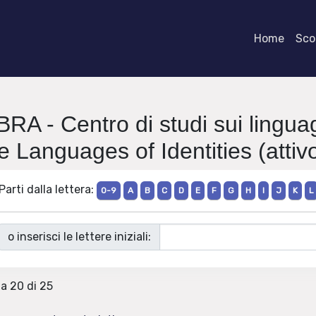
Home
Scor
RA - Centro di studi sui linguag
e Languages of Identities (attivo
Parti dalla lettera:
0-9
A
B
C
D
E
F
G
H
I
J
K
L
o inserisci le lettere iniziali:
 a 20 di 25