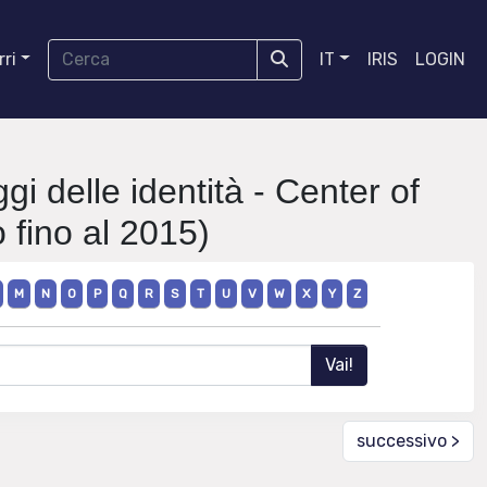
ri
IT
IRIS
LOGIN
gi delle identità - Center of
 fino al 2015)
M
N
O
P
Q
R
S
T
U
V
W
X
Y
Z
successivo >