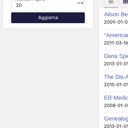
Alison Be
2009-01-01
“American
2011-03-16
Dana Spio
2013-01-01
The Dis-A
2015-01-01
ER Medici
2008-01-01
Genealogi
2013-01-01