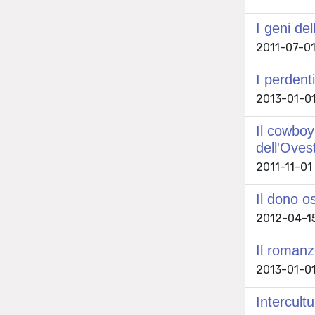
I geni de
2011-07-01
I perdenti
2013-01-01
Il cowboy
dell'Oves
2011-11-01 
Il dono o
2012-04-15
Il romanz
2013-01-01
Intercult