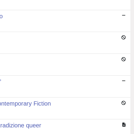
o
”
ontemporary Fiction
tradizione queer