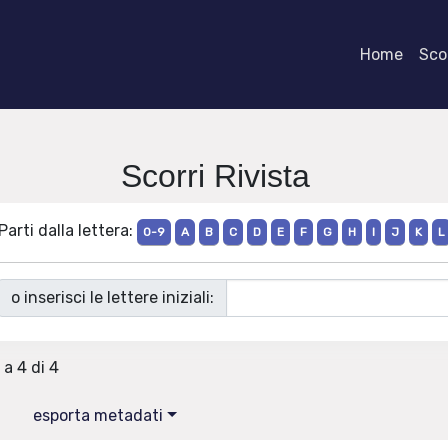
Home
Scor
Scorri Rivista
Parti dalla lettera:
0-9
A
B
C
D
E
F
G
H
I
J
K
L
o inserisci le lettere iniziali:
 a 4 di 4
esporta metadati