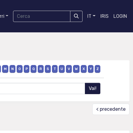
ri
IT
IRIS
LOGIN
M
N
O
P
Q
R
S
T
U
V
W
X
Y
Z
< precedente