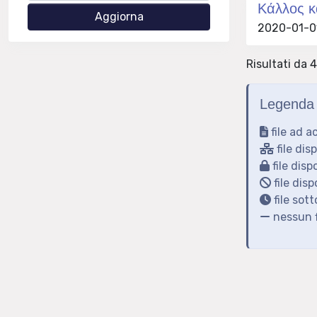
Κάλλος κα
2020-01-01
Risultati da 4
Legenda 
file ad a
file dis
file disp
file disp
file sot
nessun f