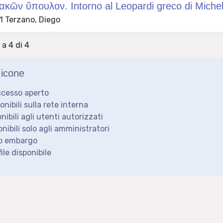
κῶν ὕπουλον. Intorno al Leopardi greco di Michel
 Terzano, Diego
 a 4 di 4
icone
ccesso aperto
ponibili sulla rete interna
onibili agli utenti autorizzati
onibili solo agli amministratori
to embargo
ile disponibile