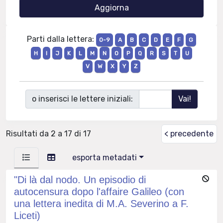
Parti dalla lettera:
0-9
A
B
C
D
E
F
G
H
I
J
K
L
M
N
O
P
Q
R
S
T
U
V
W
X
Y
Z
o inserisci le lettere iniziali:
Risultati da 2 a 17 di 17
< precedente
esporta metadati
"Di là dal nodo. Un episodio di
autocensura dopo l'affaire Galileo (con
una lettera inedita di M.A. Severino a F.
Liceti)