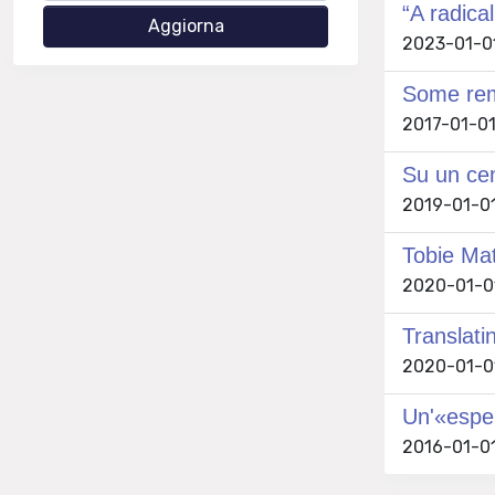
“A radica
2023-01-01
Some rem
2017-01-01
Su un cen
2019-01-01
Tobie Mat
2020-01-01
Translati
2020-01-0
Un'«esper
2016-01-01 