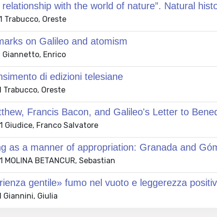
l relationship with the world of nature”. Natural his
 Trabucco, Oreste
arks on Galileo and atomism
 Giannetto, Enrico
simento di edizioni telesiane
 Trabucco, Oreste
thew, Francis Bacon, and Galileo's Letter to Bened
 Giudice, Franco Salvatore
ng as a manner of appropriation: Granada and Góme
1 MOLINA BETANCUR, Sebastian
ienza gentile» fumo nel vuoto e leggerezza positi
Giannini, Giulia