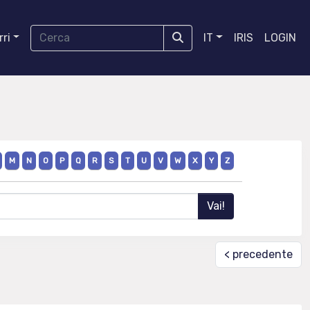
ri
IT
IRIS
LOGIN
M
N
O
P
Q
R
S
T
U
V
W
X
Y
Z
< precedente