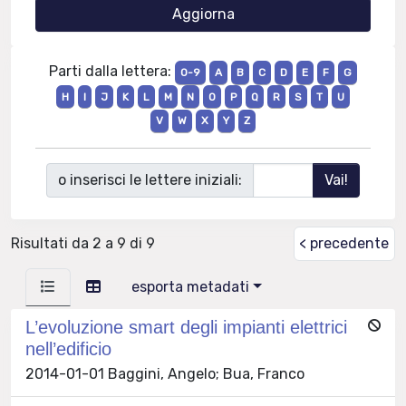
Parti dalla lettera:
0-9
A
B
C
D
E
F
G
H
I
J
K
L
M
N
O
P
Q
R
S
T
U
V
W
X
Y
Z
o inserisci le lettere iniziali:
Risultati da 2 a 9 di 9
< precedente
esporta metadati
L’evoluzione smart degli impianti elettrici
nell’edificio
2014-01-01 Baggini, Angelo; Bua, Franco