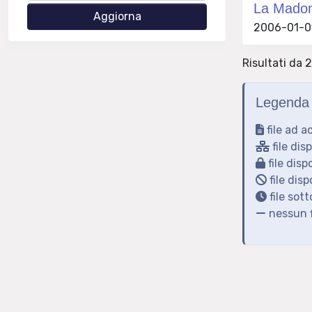
La Madon
2006-01-01
Risultati da 2
Legenda 
file ad a
file dis
file disp
file disp
file sot
nessun f