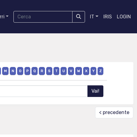
ri
IT
IRIS
LOGIN
M
N
O
P
Q
R
S
T
U
V
W
X
Y
Z
< precedente