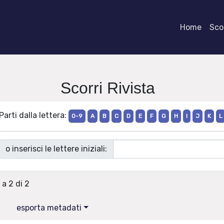
Home
Scor
Scorri Rivista
Parti dalla lettera:
0-9
A
B
C
D
E
F
G
H
I
J
K
L
o inserisci le lettere iniziali:
 a 2 di 2
esporta metadati