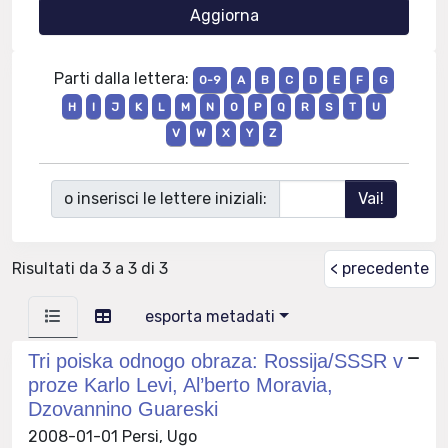
Parti dalla lettera:
0-9
A
B
C
D
E
F
G
H
I
J
K
L
M
N
O
P
Q
R
S
T
U
V
W
X
Y
Z
o inserisci le lettere iniziali:
Risultati da 3 a 3 di 3
< precedente
esporta metadati
Tri poiska odnogo obraza: Rossija/SSSR v
proze Karlo Levi, Al’berto Moravia,
Dzovannino Guareski
2008-01-01 Persi, Ugo