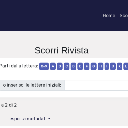
Home
Scor
Scorri Rivista
Parti dalla lettera:
0-9
A
B
C
D
E
F
G
H
I
J
K
L
o inserisci le lettere iniziali:
 a 2 di 2
esporta metadati