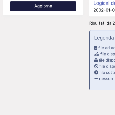
Logical d
2002-01-01 
Risultati da 2
Legenda 
file ad a
file dis
file disp
file disp
file sot
nessun f