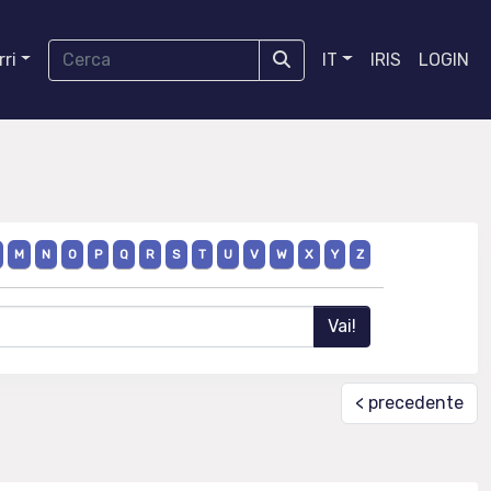
ri
IT
IRIS
LOGIN
M
N
O
P
Q
R
S
T
U
V
W
X
Y
Z
< precedente