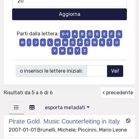
Parti dalla lettera:
0-9
A
B
C
D
E
F
G
H
I
J
K
L
M
N
O
P
Q
R
S
T
U
V
W
X
Y
Z
o inserisci le lettere iniziali:
Risultati da 5 a 6 di 6
< precedente
esporta metadati
Pirate Gold. Music Counterfeiting in Italy
2007-01-01 Brunelli, Michele; Piccinni, Mario Leone