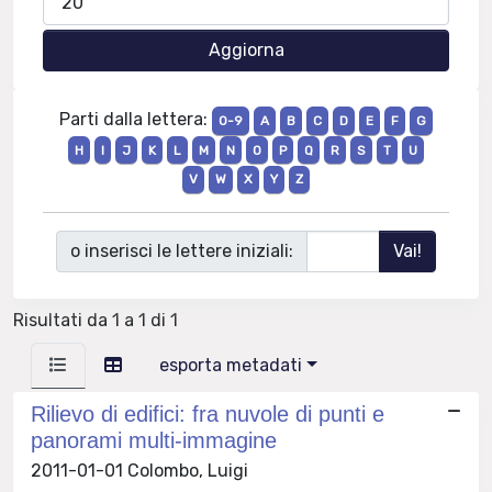
Parti dalla lettera:
0-9
A
B
C
D
E
F
G
H
I
J
K
L
M
N
O
P
Q
R
S
T
U
V
W
X
Y
Z
o inserisci le lettere iniziali:
Risultati da 1 a 1 di 1
esporta metadati
Rilievo di edifici: fra nuvole di punti e
panorami multi-immagine
2011-01-01 Colombo, Luigi