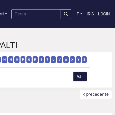
ri
IT
IRIS
LOGIN
PALTI
M
N
O
P
Q
R
S
T
U
V
W
X
Y
Z
< precedente