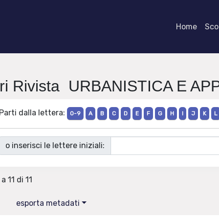
Home
Scor
ri Rivista URBANISTICA E AP
Parti dalla lettera:
0-9
A
B
C
D
E
F
G
H
I
J
K
L
o inserisci le lettere iniziali:
a 11 di 11
esporta metadati