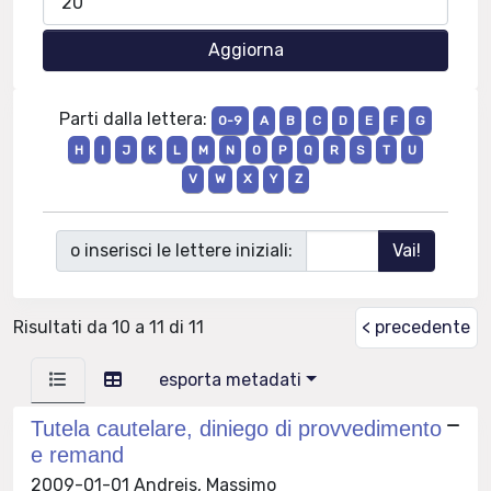
Parti dalla lettera:
0-9
A
B
C
D
E
F
G
H
I
J
K
L
M
N
O
P
Q
R
S
T
U
V
W
X
Y
Z
o inserisci le lettere iniziali:
Risultati da 10 a 11 di 11
< precedente
esporta metadati
Tutela cautelare, diniego di provvedimento
e remand
2009-01-01 Andreis, Massimo