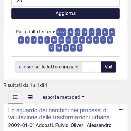
Parti dalla lettera:
0-9
A
B
C
D
E
F
G
H
I
J
K
L
M
N
O
P
Q
R
S
T
U
V
W
X
Y
Z
o inserisci le lettere iniziali:
Risultati da 1 a 1 di 1
esporta metadati
Lo sguardo dei bambini nei processi di
valutazione delle trasformazioni urbane
2009-01-01 Adobati, Fulvio; Oliveri, Alessandro