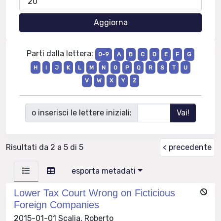
Parti dalla lettera:
0-9
A
B
C
D
E
F
G
H
I
J
K
L
M
N
O
P
Q
R
S
T
U
V
W
X
Y
Z
o inserisci le lettere iniziali:
Risultati da 2 a 5 di 5
< precedente
esporta metadati
Lower Tax Court Wrong on Ficticious
Foreign Companies
2015-01-01 Scalia, Roberto