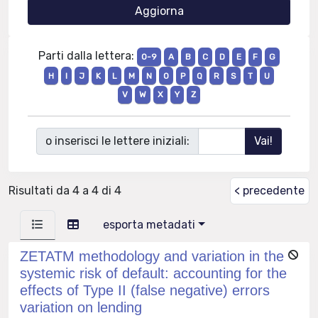
Parti dalla lettera:
0-9
A
B
C
D
E
F
G
H
I
J
K
L
M
N
O
P
Q
R
S
T
U
V
W
X
Y
Z
o inserisci le lettere iniziali:
Risultati da 4 a 4 di 4
< precedente
esporta metadati
ZETATM methodology and variation in the
systemic risk of default: accounting for the
effects of Type II (false negative) errors
variation on lending