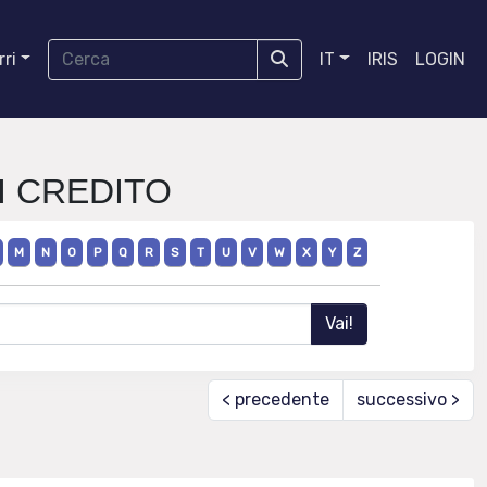
ri
IT
IRIS
LOGIN
DI CREDITO
M
N
O
P
Q
R
S
T
U
V
W
X
Y
Z
< precedente
successivo >