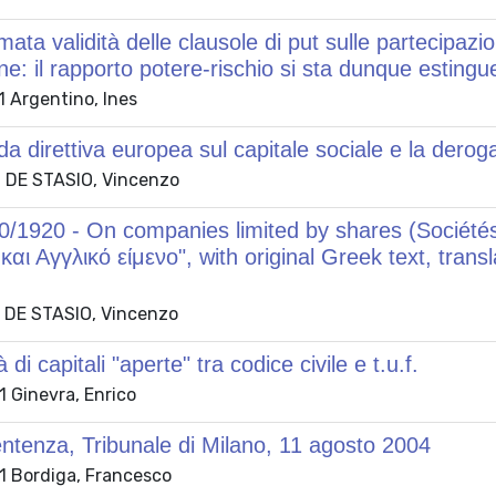
mata validità delle clausole di put sulle partecipazi
e: il rapporto potere-rischio si sta dunque esting
 Argentino, Ines
a direttiva europea sul capitale sociale e la deroga
 DE STASIO, Vincenzo
0/1920 - On companies limited by shares (Sociét
και Αγγλικό είμενο", with original Greek text, tra
 DE STASIO, Vincenzo
 di capitali "aperte" tra codice civile e t.u.f.
 Ginevra, Enrico
ntenza, Tribunale di Milano, 11 agosto 2004
 Bordiga, Francesco