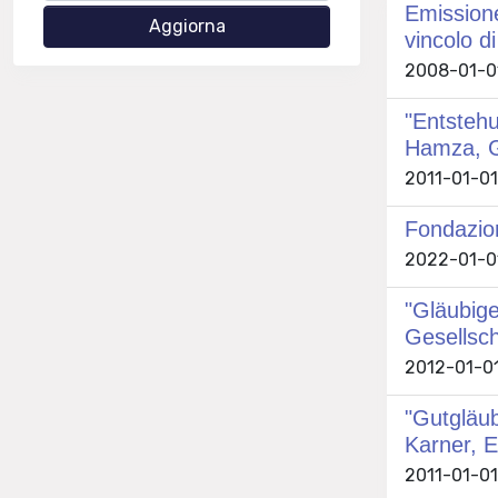
Emissione
vincolo di
2008-01-01
"Entstehu
Hamza, 
2011-01-01
Fondazion
2022-01-01
"Gläubige
Gesellsch
2012-01-01
"Gutgläu
Karner, E
2011-01-01