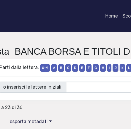
Home
Scor
vista BANCA BORSA E TITOLI 
Parti dalla lettera:
0-9
A
B
C
D
E
F
G
H
I
J
K
L
o inserisci le lettere iniziali:
 a 23 di 36
esporta metadati