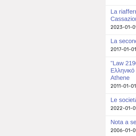
La riaffer
Cassazion
2023-01-01
La second
2017-01-01
"Law 219
Ελληνικό 
Athene
2011-01-01
Le società
2022-01-01
Nota a se
2006-01-01