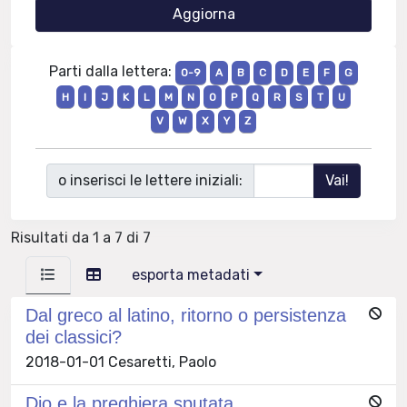
Parti dalla lettera:
0-9
A
B
C
D
E
F
G
H
I
J
K
L
M
N
O
P
Q
R
S
T
U
V
W
X
Y
Z
o inserisci le lettere iniziali:
Risultati da 1 a 7 di 7
esporta metadati
Dal greco al latino, ritorno o persistenza
dei classici?
2018-01-01 Cesaretti, Paolo
Dio e la preghiera sputata