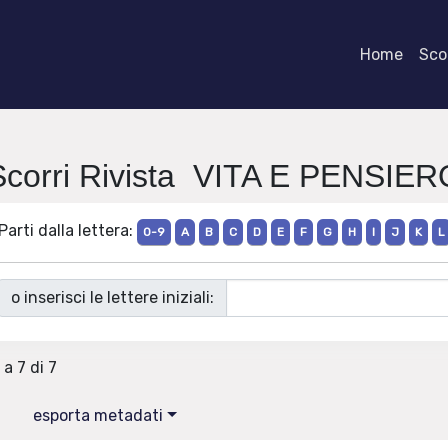
Home
Scor
Scorri Rivista VITA E PENSIER
Parti dalla lettera:
0-9
A
B
C
D
E
F
G
H
I
J
K
L
o inserisci le lettere iniziali:
 a 7 di 7
esporta metadati