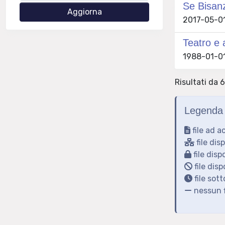
Se Bisanz
2017-05-01
Teatro e a
1988-01-01
Risultati da 6
Legenda 
file ad a
file dis
file disp
file disp
file sot
nessun f