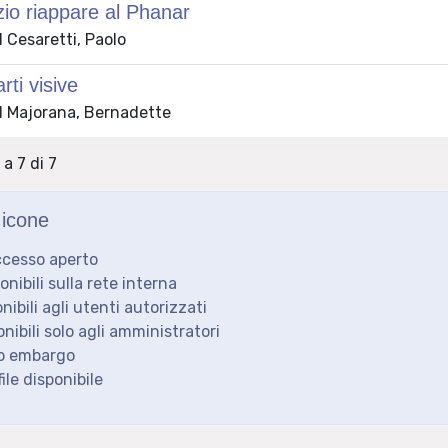
io riappare al Phanar
 Cesaretti, Paolo
rti visive
 Majorana, Bernadette
 a 7 di 7
icone
ccesso aperto
ponibili sulla rete interna
onibili agli utenti autorizzati
onibili solo agli amministratori
to embargo
ile disponibile