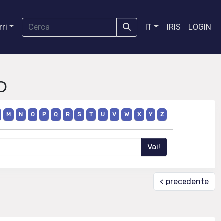
ri
IT
IRIS
LOGIN
O
M
N
O
P
Q
R
S
T
U
V
W
X
Y
Z
< precedente