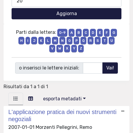
Parti dalla lettera:
0-9
A
B
C
D
E
F
G
H
I
J
K
L
M
N
O
P
Q
R
S
T
U
V
W
X
Y
Z
o inserisci le lettere iniziali:
Risultati da 1 a 1 di 1
esporta metadati
L'applicazione pratica dei nuovi strumenti
negoziali
2007-01-01 Morzenti Pellegrini, Remo