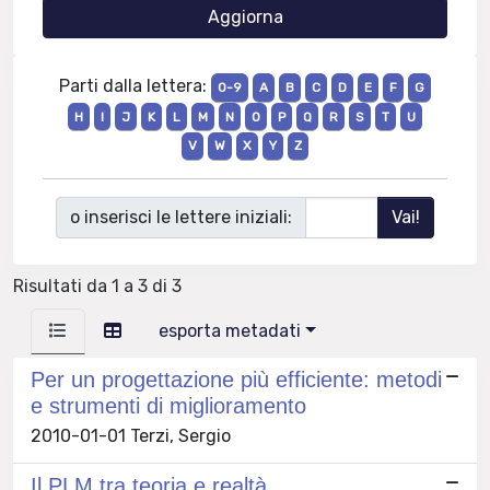
Parti dalla lettera:
0-9
A
B
C
D
E
F
G
H
I
J
K
L
M
N
O
P
Q
R
S
T
U
V
W
X
Y
Z
o inserisci le lettere iniziali:
Risultati da 1 a 3 di 3
esporta metadati
Per un progettazione più efficiente: metodi
e strumenti di miglioramento
2010-01-01 Terzi, Sergio
Il PLM tra teoria e realtà