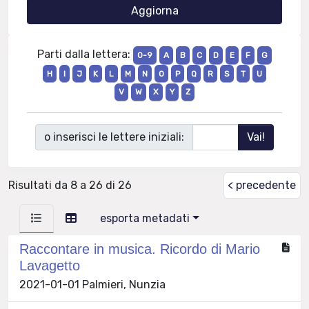
Parti dalla lettera:
0-9
A
B
C
D
E
F
G
H
I
J
K
L
M
N
O
P
Q
R
S
T
U
V
W
X
Y
Z
o inserisci le lettere iniziali:
Risultati da 8 a 26 di 26
< precedente
esporta metadati
Raccontare in musica. Ricordo di Mario
Lavagetto
2021-01-01 Palmieri, Nunzia