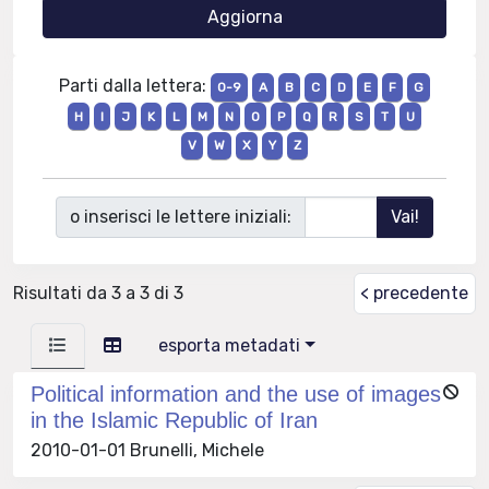
Parti dalla lettera:
0-9
A
B
C
D
E
F
G
H
I
J
K
L
M
N
O
P
Q
R
S
T
U
V
W
X
Y
Z
o inserisci le lettere iniziali:
Risultati da 3 a 3 di 3
< precedente
esporta metadati
Political information and the use of images
in the Islamic Republic of Iran
2010-01-01 Brunelli, Michele