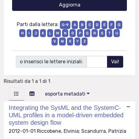
Parti dalla lettera:
0-9
A
B
C
D
E
F
G
H
I
J
K
L
M
N
O
P
Q
R
S
T
U
V
W
X
Y
Z
o inserisci le lettere iniziali:
Risultati da 1 a 1 di 1
esporta metadati
Integrating the SysML and the SystemC-
UML profiles in a model-driven embedded
system design flow
2012-01-01 Riccobene, Elvinia; Scandurra, Patrizia