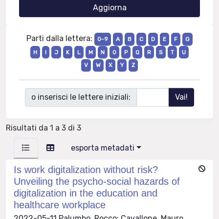
Parti dalla lettera:
0-9
A
B
C
D
E
F
G
H
I
J
K
L
M
N
O
P
Q
R
S
T
U
V
W
X
Y
Z
o inserisci le lettere iniziali:
Risultati da 1 a 3 di 3
esporta metadati
Is work digitalization without risk?
Unveiling the psycho-social hazards of
digitalization in the education and
healthcare workplace
2022-05-11 Palumbo, Rocco; Cavallone, Mauro