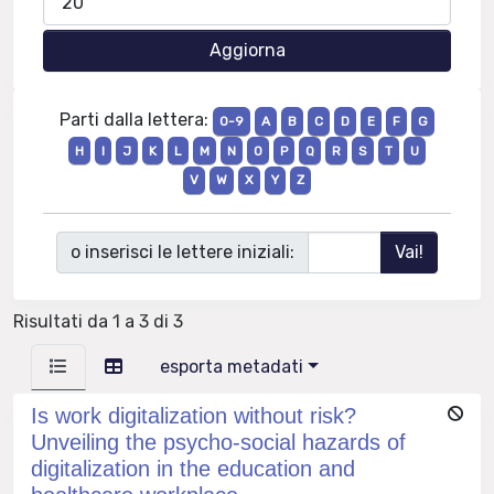
Parti dalla lettera:
0-9
A
B
C
D
E
F
G
H
I
J
K
L
M
N
O
P
Q
R
S
T
U
V
W
X
Y
Z
o inserisci le lettere iniziali:
Risultati da 1 a 3 di 3
esporta metadati
Is work digitalization without risk?
Unveiling the psycho-social hazards of
digitalization in the education and