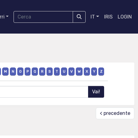
ri
IT
IRIS
LOGIN
M
N
O
P
Q
R
S
T
U
V
W
X
Y
Z
< precedente