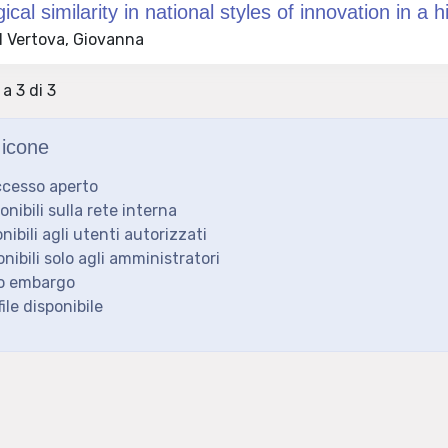
cal similarity in national styles of innovation in a h
 Vertova, Giovanna
 a 3 di 3
icone
ccesso aperto
ponibili sulla rete interna
onibili agli utenti autorizzati
onibili solo agli amministratori
to embargo
ile disponibile