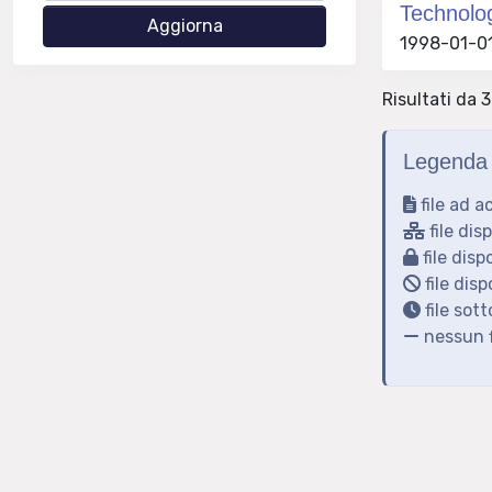
Technologi
1998-01-01
Risultati da 3
Legenda 
file ad a
file dis
file disp
file disp
file sot
nessun f