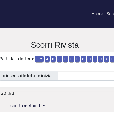
Home
Scor
Scorri Rivista
Parti dalla lettera:
0-9
A
B
C
D
E
F
G
H
I
J
K
L
o inserisci le lettere iniziali:
 a 3 di 3
esporta metadati