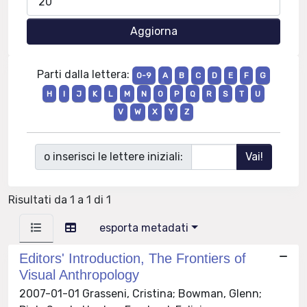
Parti dalla lettera:
0-9
A
B
C
D
E
F
G
H
I
J
K
L
M
N
O
P
Q
R
S
T
U
V
W
X
Y
Z
o inserisci le lettere iniziali:
Risultati da 1 a 1 di 1
esporta metadati
Editors' Introduction, The Frontiers of
Visual Anthropology
2007-01-01 Grasseni, Cristina; Bowman, Glenn;