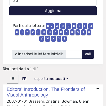
Parti dalla lettera:
0-9
A
B
C
D
E
F
G
H
I
J
K
L
M
N
O
P
Q
R
S
T
U
V
W
X
Y
Z
o inserisci le lettere iniziali:
Risultati da 1 a 1 di 1
esporta metadati
Editors' Introduction, The Frontiers of
Visual Anthropology
2007-01-01 Grasseni, Cristina; Bowman, Glenn;