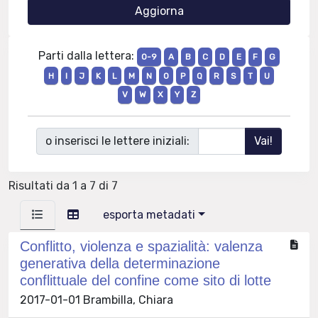
Parti dalla lettera:
0-9
A
B
C
D
E
F
G
H
I
J
K
L
M
N
O
P
Q
R
S
T
U
V
W
X
Y
Z
o inserisci le lettere iniziali:
Risultati da 1 a 7 di 7
esporta metadati
Conflitto, violenza e spazialità: valenza
generativa della determinazione
conflittuale del confine come sito di lotte
2017-01-01 Brambilla, Chiara