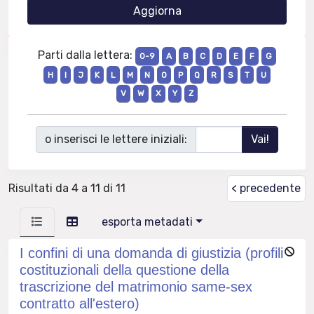
Parti dalla lettera:
0-9
A
B
C
D
E
F
G
H
I
J
K
L
M
N
O
P
Q
R
S
T
U
V
W
X
Y
Z
o inserisci le lettere iniziali:
Risultati da 4 a 11 di 11
< precedente
esporta metadati
I confini di una domanda di giustizia (profili
costituzionali della questione della
trascrizione del matrimonio same-sex
contratto all'estero)