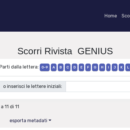
Home
Scor
Scorri Rivista GENIUS
Parti dalla lettera:
0-9
A
B
C
D
E
F
G
H
I
J
K
L
o inserisci le lettere iniziali:
a 11 di 11
esporta metadati