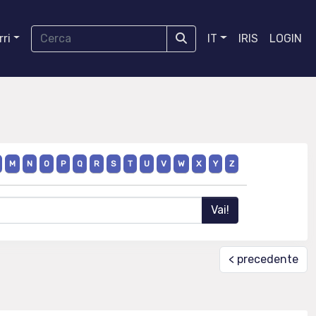
ri
IT
IRIS
LOGIN
M
N
O
P
Q
R
S
T
U
V
W
X
Y
Z
< precedente