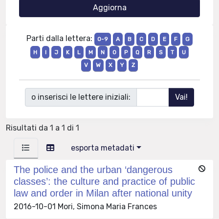
Parti dalla lettera:
0-9
A
B
C
D
E
F
G
H
I
J
K
L
M
N
O
P
Q
R
S
T
U
V
W
X
Y
Z
o inserisci le lettere iniziali:
Risultati da 1 a 1 di 1
esporta metadati
The police and the urban ‘dangerous
classes’: the culture and practice of public
law and order in Milan after national unity
2016-10-01 Mori, Simona Maria Frances