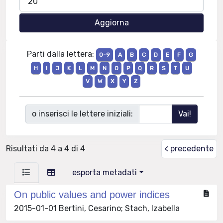
Parti dalla lettera:
0-9
A
B
C
D
E
F
G
H
I
J
K
L
M
N
O
P
Q
R
S
T
U
V
W
X
Y
Z
o inserisci le lettere iniziali:
Risultati da 4 a 4 di 4
< precedente
esporta metadati
On public values and power indices
2015-01-01 Bertini, Cesarino; Stach, Izabella