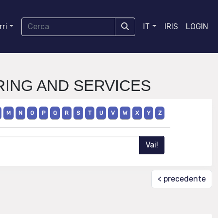
ri
IT
IRIS
LOGIN
URING AND SERVICES
M
N
O
P
Q
R
S
T
U
V
W
X
Y
Z
< precedente