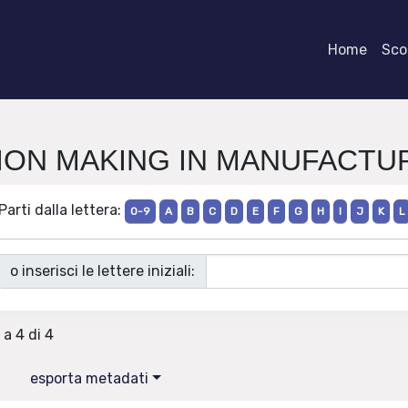
Home
Scor
CISION MAKING IN MANUFACT
Parti dalla lettera:
0-9
A
B
C
D
E
F
G
H
I
J
K
L
o inserisci le lettere iniziali:
 a 4 di 4
esporta metadati