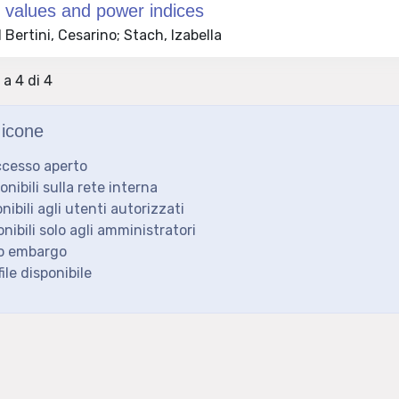
 values and power indices
Bertini, Cesarino; Stach, Izabella
 a 4 di 4
icone
ccesso aperto
ponibili sulla rete interna
onibili agli utenti autorizzati
onibili solo agli amministratori
to embargo
ile disponibile