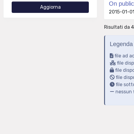
On public
2015-01-01 
Risultati da 4
Legenda 
file ad a
file dis
file disp
file disp
file sot
nessun f