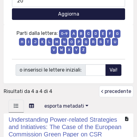
Parti dalla lettera:
0-9
A
B
C
D
E
F
G
H
I
J
K
L
M
N
O
P
Q
R
S
T
U
V
W
X
Y
Z
o inserisci le lettere iniziali:
Risultati da 4 a 4 di 4
< precedente
esporta metadati
Understanding Power-related Strategies
and Initiatives: The Case of the European
Commission Green Paper on CSR