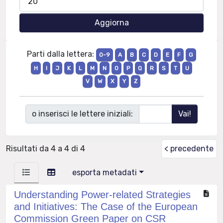
Parti dalla lettera:
0-9
A
B
C
D
E
F
G
H
I
J
K
L
M
N
O
P
Q
R
S
T
U
V
W
X
Y
Z
o inserisci le lettere iniziali:
Risultati da 4 a 4 di 4
< precedente
esporta metadati
Understanding Power-related Strategies
and Initiatives: The Case of the European
Commission Green Paper on CSR