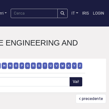
ri
IT
IRIS
LOGIN
RE ENGINEERING AND
M
N
O
P
Q
R
S
T
U
V
W
X
Y
Z
< precedente