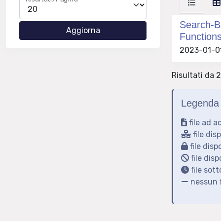
Search-B
Function
2023-01-01
Risultati da 2
Legenda 
file ad a
file dis
file disp
file disp
file sot
nessun f