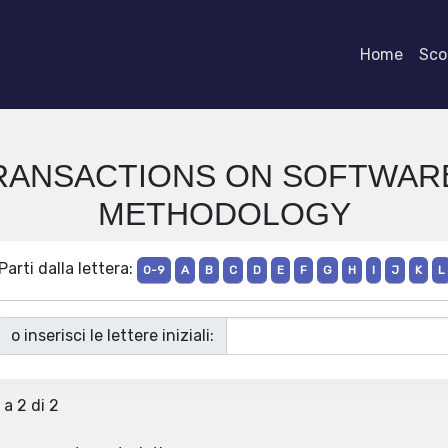
Home
Scor
M TRANSACTIONS ON SOFTWA
METHODOLOGY
Parti dalla lettera:
0-9
A
B
C
D
E
F
G
H
I
J
K
L
o inserisci le lettere iniziali:
 a 2 di 2